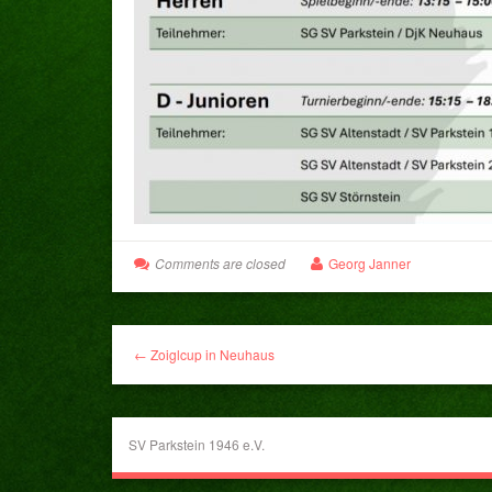
Comments are closed
Georg Janner
← Zoiglcup in Neuhaus
SV Parkstein 1946 e.V.