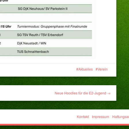
Aktuelles
Verein
Neue Hoodies für die E2-Jugend →
Kontakt
Impressum
Haftungsa