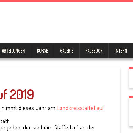
tein 1946 
ABTEILUNGEN
KURSE
GALERIE
FACEBOOK
INTERN
uf 2019
k
nimmt dieses Jahr am
Landkreisstaffellauf
tatt.
r jeden, der sie beim Staffellauf an der