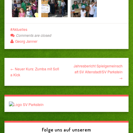
Aktuelles
Comments are closed
Georg Janner
Jahresbericht Spielgemeinsch
← Neuer Kurs: Zumba mit Sofi
aft SV Altenstadt/SV Parkstein
a Kick
→
Folge uns auf unserem